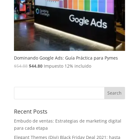
Dominando Google Ads: Guía Práctica para Pymes
Original
Current
$
54.88
$
44.80
Impuesto 12% incluido
price
price
was:
is:
$54.88.
$44.80.
Recent Posts
Embudo de ventas: Estrategias de marketing digital
para cada etapa
Elegant Themes (Divi) Black Friday Deal 2021: hasta